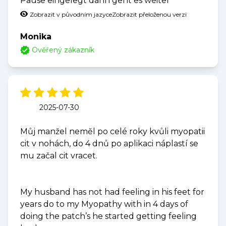
Pause eingelegt dann geht es weiter
Zobrazit v původním jazyce
Zobrazit přeloženou verzi
Monika
Ověřený zákazník
2025-07-30
Můj manžel neměl po celé roky kvůli myopatii
cit v nohách, do 4 dnů po aplikaci náplastí se
mu začal cit vracet.
My husband has not had feeling in his feet for
years do to my Myopathy with in 4 days of
doing the patch’s he started getting feeling