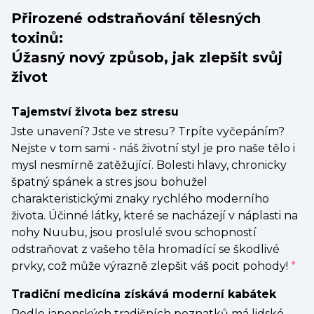
Přirozené odstraňování tělesných
toxinů:
Úžasný nový způsob, jak zlepšit svůj
život
Tajemství života bez stresu
Jste unavení? Jste ve stresu? Trpíte vyčepáním?
Nejste v tom sami - náš životní styl je pro naše tělo i
mysl nesmírně zatěžující. Bolesti hlavy, chronicky
špatný spánek a stres jsou bohužel
charakteristickými znaky rychlého moderního
života. Účinné látky, které se nacházejí v náplasti na
nohy Nuubu, jsou proslulé svou schopností
odstraňovat z vašeho těla hromadící se škodlivé
prvky, což může výrazně zlepšit váš pocit pohody!
*
Tradiční medicína získává moderní kabátek
Podle japonských tradičních poznatků má lidské