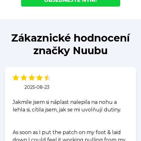
OBJEDNEJTE NYNÍ!
Zákaznické hodnocení
značky Nuubu
2025-08-23
Jakmile jsem si náplast nalepila na nohu a
lehla si, cítila jsem, jak se mi uvolňují dutiny.
As soon as I put the patch on my foot & laid
down I could feel it working pulling from my