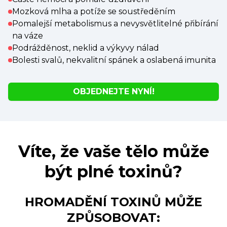
Mozková mlha a potíže se soustředěním
Pomalejší metabolismus a nevysvětlitelné přibírání
na váze
Podrážděnost, neklid a výkyvy nálad
Bolesti svalů, nekvalitní spánek a oslabená imunita
OBJEDNEJTE NYNÍ!
Víte, že vaše tělo může
být plné toxinů?
HROMADĚNÍ TOXINŮ MŮŽE
ZPŮSOBOVAT: