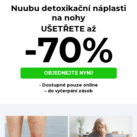
Nuubu detoxikační náplasti
na nohy
UŠETŘETE až
-70%
OBJEDNEJTE NYNÍ!
- Dostupné pouze online
– do vyčerpání zásob