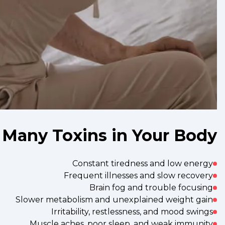
 Many Toxins in Your Body
Constant tiredness and low energy
Frequent illnesses and slow recovery
Brain fog and trouble focusing
Slower metabolism and unexplained weight gain
Irritability, restlessness, and mood swings
Muscle aches, poor sleep, and weak immunity