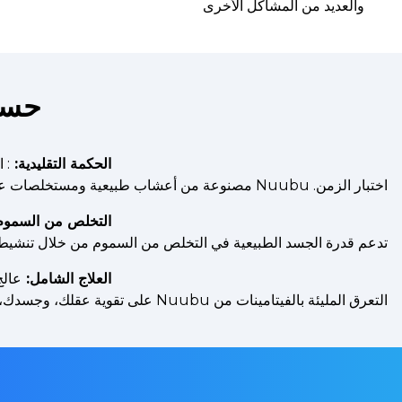
والعديد من المشاكل الأخرى
حسن
الحكمة التقليدية:
اختبار الزمن. Nuubu مصنوعة من أعشاب طبيعية ومستخلصات عشبية. انسى المواد الكيميائية الضارة والسامة واحتضن قوة الطبيعة المهدئة!
التخلص من السموم م
تدعم قدرة الجسد الطبيعية في التخلص من السموم من خلال تنشيط ا
العلاج الشامل:
عالج
التعرق المليئة بالفيتامينات من Nuubu على تقوية عقلك، وجسدك، وروحك!