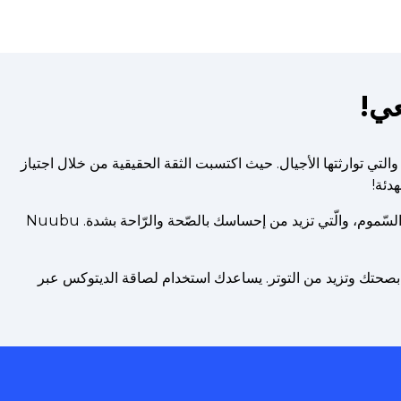
ي!
لى قرون، والتي توارثتها الأجيال. حيث اكتسبت الثقة الحقيقية من خلال اجتياز
تعد Nuubu لصاقة للقدم مميّزة جدًا للتّخلّص من السّموم، والّتي تزيد من إحساسك بالصّحة والرّاحة بشدة. Nuubu
صحتك وتزيد من التوتر. يساعدك استخدام لصاقة الديتوكس عبر